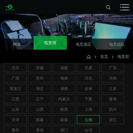
电竞馆
网咖
电竞酒店
电竞战队
首页
电竞馆
北京
安徽
福建
甘肃
广东
广西
贵州
海南
河北
河南
黑龙江
湖北
湖南
吉林
江苏
江西
辽宁
内蒙古
宁夏
青海
山东
山西
陕西
上海
四川
天津
西藏
新疆
云南
浙江
重庆
香港
澳门
台湾