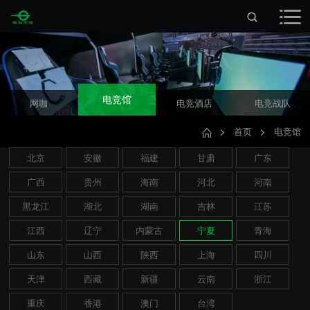
电竞馆
网咖
电竞酒店
电竞战队
首页
电竞馆
北京
安徽
福建
甘肃
广东
广西
贵州
海南
河北
河南
黑龙江
湖北
湖南
吉林
江苏
江西
辽宁
内蒙古
宁夏
青海
山东
山西
陕西
上海
四川
天津
西藏
新疆
云南
浙江
重庆
香港
澳门
台湾