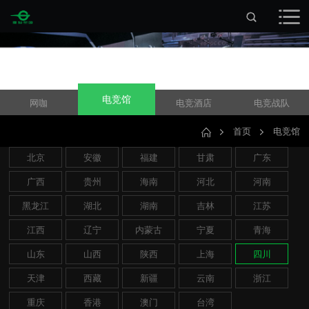
电竞馆
网咖
电竞酒店
电竞战队
首页
电竞馆
北京
安徽
福建
甘肃
广东
广西
贵州
海南
河北
河南
黑龙江
湖北
湖南
吉林
江苏
江西
辽宁
内蒙古
宁夏
青海
山东
山西
陕西
上海
四川
天津
西藏
新疆
云南
浙江
重庆
香港
澳门
台湾